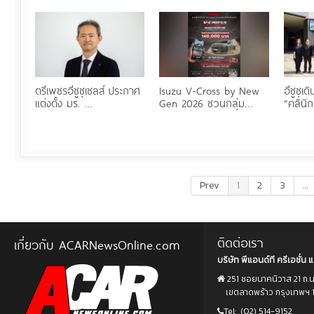
ตรีเพชรอีซูซุเซลส์ ประกาศ
Isuzu V-Cross by New
อีซูซุเ
แต่งตั้ง มร. …
Gen 2026 ชวนกลุ่ม…
“คลินิ
Prev
1
2
3
…
ติดต่อเรา
เกี่ยวกับ ACARNewsOnline.com
บริษัท พีแอนด์ที ครีเอชั่น แ
251 ซอยนาคนิวาส 21 ถ.
เขตลาดพร้าว กรุงเทพฯ 
Tel:
(02) 514-9152