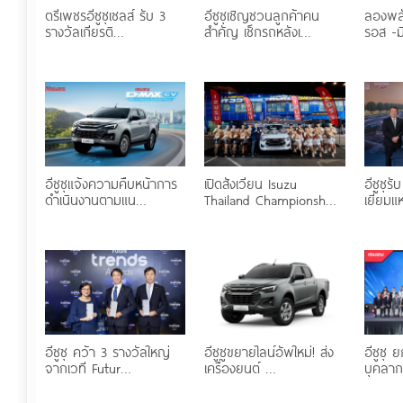
ตรีเพชรอีซูซุเซลส์ รับ 3
อีซูซุเชิญชวนลูกค้าคน
ลองพลั
รางวัลเกียรติ…
สำคัญ เช็กรถหลังเ…
รอส -ม
อีซูซุแจ้งความคืบหน้าการ
เปิดสังเวียน Isuzu
อีซูซุ
ดำเนินงานตามแน…
Thailand Championsh…
เยี่ยมแ
อีซูซุ คว้า 3 รางวัลใหญ่
อีซูซูขยายไลน์อัพใหม่! ส่ง
อีซูซุ
จากเวที Futur…
เครื่องยนต์ …
บุคลาก