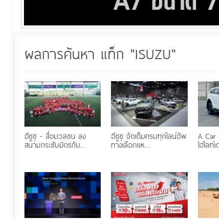
ผลการค้นหา แท็ก "ISUZU"
อีซูซุ - สื่อมวลชน ลง
อีซูซุ จัดเต็มครบทุกไลน์อัพ
A Car
สนามกระชับมิตรกับ…
ทางเลือกแห…
ไฮไลท์เ