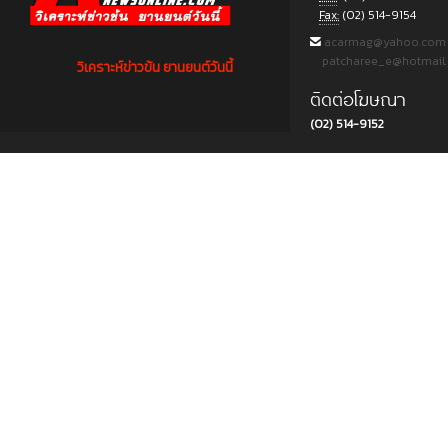
Fax:
(02) 514-9154
acarmag@yahoo.com
patcharee_e@hotmail
วิเคราะห์ข่าวข้น ยานยนต์วันนี้
ติดต่อโฆษณา
(02) 514-9152
Copyright © 2015 บริษัท พีแอนด์ที ครีเอชั่น แอนด์ มัลติมีเดีย จำกัด. All rights reserved.