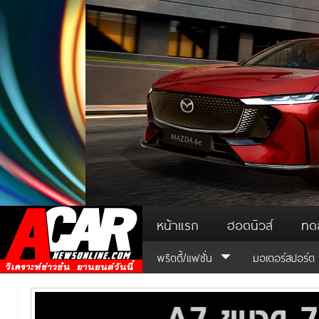
หน้าแรก
ฮอตนิวส์
ทด
พริตตี้/แฟชั่น
มอเตอร์สปอร์ต