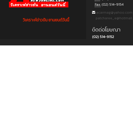
Fax:
(02) 514-9154
acarmag@yahoo.com
patcharee_e@hotmail
วิเคราะห์ข่าวข้น ยานยนต์วันนี้
ติดต่อโฆษณา
(02) 514-9152
Copyright © 2015 บริษัท พีแอนด์ที ครีเอชั่น แอนด์ มัลติมีเดีย จำกัด. All rights reserved.