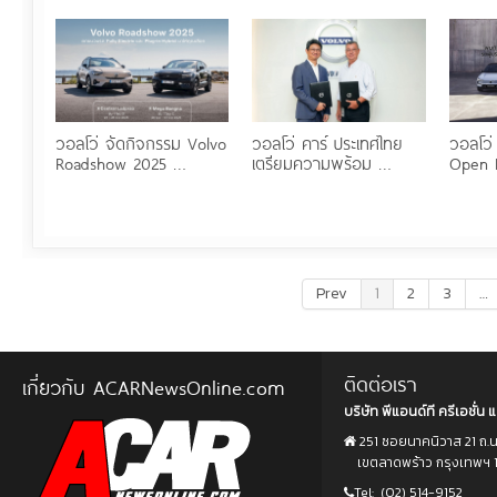
วอลโว่ จัดกิจกรรม Volvo
วอลโว่ คาร์ ประเทศไทย
วอลโว่
Roadshow 2025 …
เตรียมความพร้อม …
Open 
Prev
1
2
3
…
ติดต่อเรา
เกี่ยวกับ ACARNewsOnline.com
บริษัท พีแอนด์ที ครีเอชั่น แ
251 ซอยนาคนิวาส 21 ถ.
เขตลาดพร้าว กรุงเทพฯ 
Tel:
(02) 514-9152