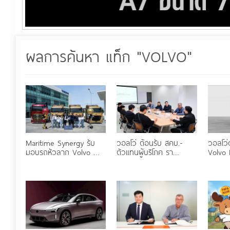
ผลการค้นหา แท็ก "VOLVO"
Maritime Synergy รับ
วอลโว่ ต้อนรับ สคบ.-
วอลโว่
มอบรถหัวลาก Volvo …
ตัวแทนผู้บริโภค รา…
Volvo