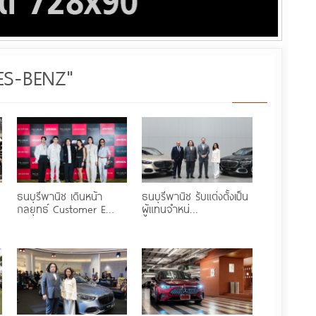
ES-BENZ"
ธนบุรีพานิช เดินหน้า
ธนบุรีพานิช รับแต่งตั้งเป็น
กลยุทธ์ Customer E…
ผู้แทนจำหน่…