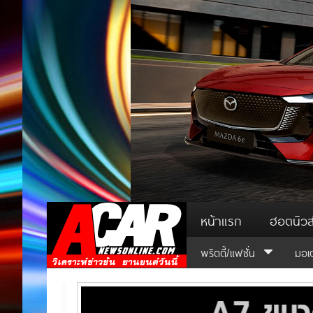
หน้าแรก
ฮอตนิวส
พริตตี้/แฟชั่น
มอเ