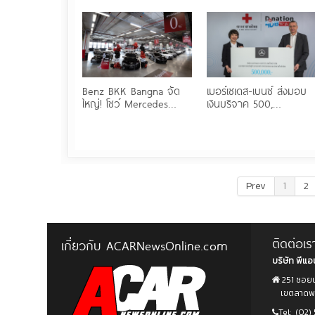
Benz BKK Bangna จัด
เมอร์เซเดส-เบนซ์ ส่งมอบ
ใหญ่! โชว์ Mercedes…
เงินบริจาค 500,…
Prev
1
2
ติดต่อเร
เกี่ยวกับ ACARNewsOnline.com
บริษัท พีแอน
251 ซอยน
เขตลาดพร้
Tel:
(02) 