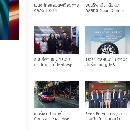
เบนซ์ ไทยแลนด์ผู้เดียวดาย
ธนบุรีพานิช เดินหน้า
ฉลอง 140 ปีแ…
กลยุทธ์ Sport Comm…
ธนบุรีพานิช ยกระดับ
เมอร์เซเดส-เบนซ์ เปิดจอง
ประสบการณ์ Motorsp…
สิทธ์แคมเปญ MB…
เมอร์เซเดส-เบนซ์ จัด
Benz Primus ครองยอด
กิจกรรม The Urban …
ขายอันดับ 1 ตอกย้ำ …