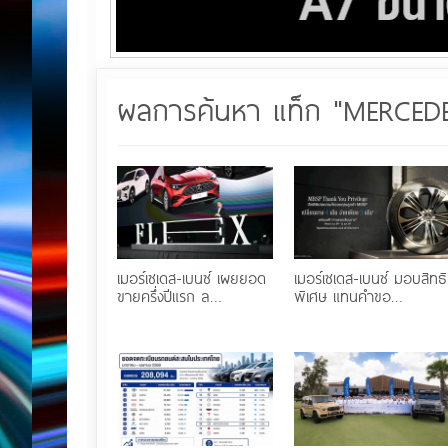
ผลการค้นหา แท็ก "MERCED
เมอร์เซเดส-เบนซ์ เผยยอด
เมอร์เซเดส-เบนซ์ มอบสิทธิ
ขายครึ่งปีแรก ล…
พิเศษ แทนคำขอ…