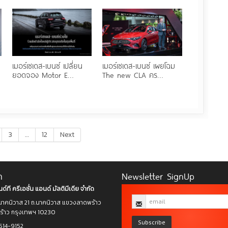
เมอร์เซเดส-เบนซ์ เปลี่ยน
เมอร์เซเดส-เบนซ์ เผยโฉม
ยอดจอง Motor E…
The new CLA คร…
3
…
12
Next
า
Newsletter SignUp
ด์ที ครีเอชั่น แอนด์ มัลติมีเดีย จำกัด
าคนิวาส 21 ถ.นาคนิวาส แขวงลาดพร้าว
าว กรุงเทพฯ 10230
Subscribe
514-9152