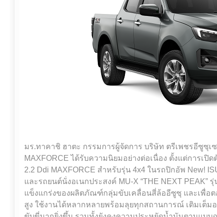
มร.ทาคาชิ ฮาตะ กรรมการผู้จัดการ บริษัท ตรีเพชรอีซูซุเซลส
MAXFORCE ได้รับความนิยมอย่างต่อเนื่อง ตั้งแต่การเปิดตัว
2.2 Ddi MAXFORCE สำหรับรุ่น 4x4 ในรถปิกอัพ New!
และรถยนต์นั่งอเนกประสงค์ MU-X “THE NEXT PEAK” รุ่นขั
แข็งแกร่งของผลิตภัณฑ์กลุ่มขับเคลื่อนสี่ล้ออีซูซุ และเพ
สูง ใช้งานได้หลากหลายพร้อมลุยทุกสถานการณ์ เติมเต็มอ
ขับขี่มากยิ่งขึ้น รวมทั้งยังคงความประหยัดน้ำมันตามแบบ