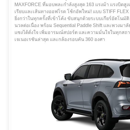
MAXFORCE ที่มอบพละกำลังสูงสุด 163 แรงม้า แรงบิดสูงส
เรียบและเส้นทางออฟโรด โช้กอัพใหม่! แบบ STIFF FLEX ม
ยิ่งกว่าในทุกครั้งที่เข้าโค้ง ขับสนุกด้วยระบบเกียร์อัตโนมั
นวลต่อเนื่อง พร้อม Sequential Paddle Shift และพวงมาลัย
แซงได้ดั่งใจ เพิ่มอารมณ์สปอร์ต และความมั่นใจในทุกสถาน
เจเนอเรชันล่าสุด และกล้องรอบคัน 360 องศา