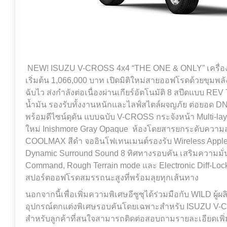
NEW! ISUZU V-CROSS 4x4 “THE ONE & ONLY” เครื่อง
เริ่มต้น 1,066,000 บาท เปิดมิติใหม่สายออฟโรดด้วยขุมพ
ฉับไว ส่งกำลังต่อเนื่องผ่านเกียร์อัตโนมัติ 8 สปีดแบบ 
น้ำมัน รองรับทั้งงานหนักและไลฟ์สไตล์ผจญภัย ต่อยอด D
พร้อมดีไซน์ดุดัน แบบฉบับ V-CROSS กระจังหน้า Multi-lay
ใหม่ Inishmore Gray Opaque ห้องโดยสารยกระดับควา
COOLMAX สีดำ จออินโฟเทนเมนต์รองรับ Wireless Apple
Dynamic Surround Sound 8 ทิศทางรอบคัน เสริมความมั่นใจ
Command, Rough Terrain mode และ Electronic Diff-Lock
สปอร์ตออฟโรดสมรรถนะสูงที่พร้อมลุยทุกเส้นทาง
นอกจากนี้เพื่อเพิ่มความพิเศษอีซูซุได้ร่วมมือกับ WILD ผู
อุปกรณ์ตกแต่งพิเศษรอบคันโดยเฉพาะสำหรับ ISUZU V-
สำหรับลูกค้าที่สนใจสามารถติดต่อสอบถามรายละเอียดเพิ่มเติ