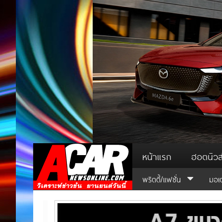
หน้าแรก
ฮอตนิวส
พริตตี้/แฟชั่น
มอเ