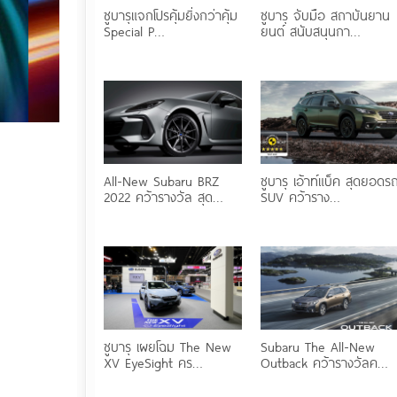
ซูบารุแจกโปรคุ้มยิ่งกว่าคุ้ม
ซูบารุ จับมือ สถาบันยาน
Special P…
ยนต์ สนับสนุนกา…
All-New Subaru BRZ
ซูบารุ เอ้าท์แบ็ค สุดยอดร
2022 คว้ารางวัล สุด…
SUV คว้าราง…
ซูบารุ เผยโฉม The New
Subaru The All-New
XV EyeSight คร…
Outback คว้ารางวัลค…