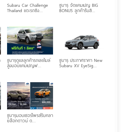
Subaru Car Challenge
ซูบารุ จัดแคมเปญ BIG
Thailand แตะรถชิง…
BONUS ลูกค้ารับสิ…
ถ
ซูบารุดูแลลูกค้ารถเลขไมล์
ซูบารุ ประกาศราคา New
สูงมอบแคมเปญฟ…
Subaru XV EyeSig…
ซูบารุมอบเซอร์ไพรส์รับคลา
ยล๊อกดาวน์ ด…