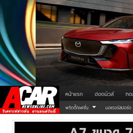
หน้าแรก
ฮอตนิวส์
ทด
พริตตี้/แฟชั่น
มอเตอร์สปอร์ต