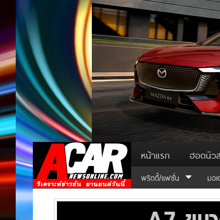
หน้าแรก
ฮอตนิวส
พริตตี้/แฟชั่น
มอเ