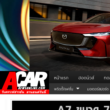
หน้าแรก
ฮอตนิวส์
ทด
พริตตี้/แฟชั่น
มอเตอร์สปอร์ต