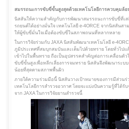
สมรรถนะการขับขี่ขั้นสูงสุดด้วยเทคโนโลยีการควบคุมล้อทั
นิสสันให้ความสำคัญกับการพัฒนาสมรรถนะการขับขี่ที่เสถีย
รถยนต์ได้อย่างมั่นใจ เทคโนโลยี e-4ORCE จากนิสสันสามา
ให้ผู้ขับขี่มั่นใจเมื่อต้องขับขี่ในสภาพถนนที่หลากหลาย
ในการวิจัยร่วมกับ JAXA นิสสันพัฒนาเทคโนโลยี e-4ORCE 
ภูมิประเทศที่สมบุกสมบันและเต็มไปด้วยทราย โดยทั่วไปแล
เข้าไปในพื้นทราย ถือเป็นอุปสรรคสำคัญต่อการเคลื่อนตัวไ
ขับขี่ขั้นสูงเพื่อหลีกเลี่ยงการจมทราย นิสสันจึงพัฒนาร
น้อยที่สุดตามสภาพพื้นผิว
ภายใต้ความร่วมมือนี้ นิสสันวางเป้าหมายของการมีส่วน
เทคโนโลยีการสำรวจอวกาศ โดยจะแบ่งปันความรู้ที่ได้ร
จาก JAXA ในการวิจัยยานสำรวจนี้