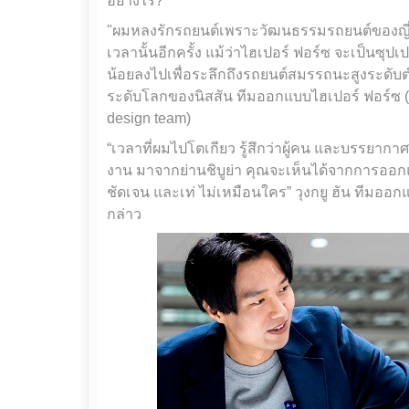
อย่างไร?
"ผมหลงรักรถยนต์เพราะวัฒนธรรมรถยนต์ของญี่ปุ่
เวลานั้นอีกครั้ง แม้ว่าไฮเปอร์ ฟอร์ซ จะเป็นซุป
น้อยลงไปเพื่อระลึกถึงรถยนต์สมรรถนะสูงระดับ
ระดับโลกของนิสสัน ทีมออกแบบไฮเปอร์ ฟอร์ซ (
design team)
“เวลาที่ผมไปโตเกียว รู้สึกว่าผู้คน และบรรยากาศจะ
งาน มาจากย่านชิบูย่า คุณจะเห็นได้จากการออกแบ
ชัดเจน และเท่ ไม่เหมือนใคร” วุงกยู ฮัน ทีมออ
กล่าว