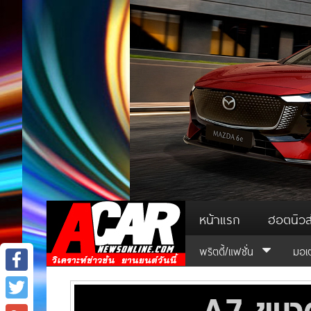
หน้าแรก
ฮอตนิวส
พริตตี้/แฟชั่น
มอเ
Facebook
Twitter