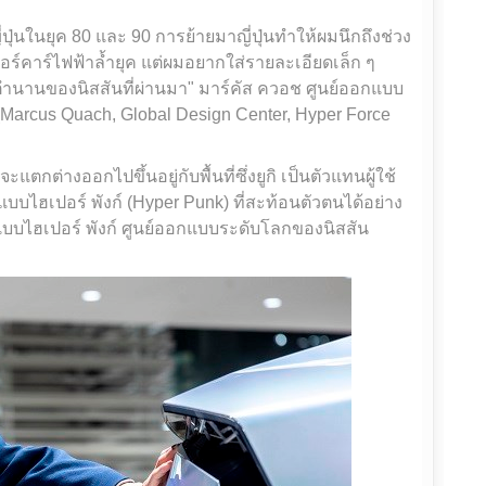
นในยุค 80 และ 90 การย้ายมาญี่ปุ่นทำให้ผมนึกถึงช่วง
เปอร์คาร์ไฟฟ้าล้ำยุค แต่ผมอยากใส่รายละเอียดเล็ก ๆ
ตำนานของนิสสันที่ผ่านมา" มาร์คัส ควอช ศูนย์ออกแบบ
Marcus Quach, Global Design Center, Hyper Force
แตกต่างออกไปขึ้นอยู่กับพื้นที่ซึ่งยูกิ เป็นตัวแทนผู้ใช้
บไฮเปอร์ พังก์ (Hyper Punk) ที่สะท้อนตัวตนได้อย่าง
กแบบไฮเปอร์ พังก์ ศูนย์ออกแบบระดับโลกของนิสสัน