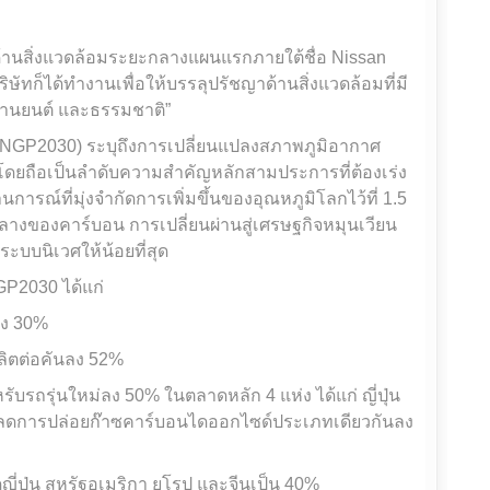
ด้านสิ่งแวดล้อมระยะกลางแผนแรกภายใต้ชื่อ Nissan
ษัทก็ได้ทำงานเพื่อให้บรรลุปรัชญาด้านสิ่งแวดล้อมที่มี
 ยานยนต์ และธรรมชาติ”
(NGP2030) ระบุถึงการเปลี่ยนแปลงสภาพภูมิอากาศ
ดยถือเป็นลำดับความสำคัญหลักสามประการที่ต้องเร่ง
านการณ์ที่มุ่งจำกัดการเพิ่มขึ้นของอุณหภูมิโลกไว้ที่ 1.5
นกลางของคาร์บอน การเปลี่ยนผ่านสู่เศรษฐกิจหมุนเวียน
บบนิเวศให้น้อยที่สุด
GP2030 ได้แก่
ลง 30%
ิตต่อคันลง 52%
รถรุ่นใหม่ลง 50% ในตลาดหลัก 4 แห่ง ได้แก่ ญี่ปุ่น
จะลดการปล่อยก๊าซคาร์บอนไดออกไซด์ประเภทเดียวกันลง
ตลาดญี่ปุ่น สหรัฐอเมริกา ยุโรป และจีนเป็น 40%