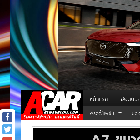
หน้าแรก
ฮอตนิวส
พริตตี้/แฟชั่น
มอเ
Facebook
Twitter