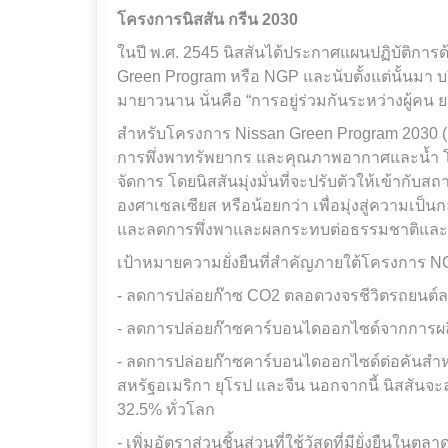
โครงการนิสสัน กรีน 2030
ในปี พ.ศ. 2545 นิสสันได้ประกาศแผนปฏิบัติการ
Green Program หรือ NGP และนับตั้งแต่นั้นมา บริ
มายาวนาน นั่นคือ “การอยู่ร่วมกันระหว่างผู้คน
สำหรับโครงการ Nissan Green Program 2030 
การพึ่งพาทรัพยากร และคุณภาพอากาศและน้ำ โ
จัดการ โดยนิสสันมุ่งมั่นที่จะปรับตัวให้เข้ากับสถ
องศาเซลเซียส หรือน้อยกว่า เพื่อมุ่งสู่ความเป็
และลดการพึ่งพาและผลกระทบต่อธรรมชาติและระ
เป้าหมายความยั่งยืนที่สำคัญภายใต้โครงการ N
- ลดการปล่อยก๊าซ CO2 ตลอดวงจรชีวิตรถยนต์
- ลดการปล่อยก๊าซคาร์บอนไดออกไซด์จากการผล
- ลดการปล่อยก๊าซคาร์บอนไดออกไซด์ต่อคันสำหรับ
สหรัฐอเมริกา ยุโรป และจีน นอกจากนี้ นิสสัน
32.5% ทั่วโลก
- เพิ่มอัตราส่วนชิ้นส่วนที่ใช้วัสดุที่มียั่งยืนใน