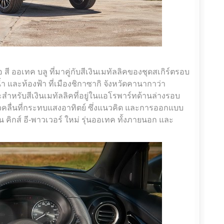
สี ออเทค บลู ที่มาคู่กับสีเงินเมทัลลิคของชุดสเกิร์ตรอบ
ำ และท้องฟ้า ที่เมืองชิกาซากิ จังหวัดคานากาว่า
 และสำหรับสีเงินเมทัลลิคที่อยู่ในแอโรพาร์ทด้านล่างรอบ
คลื่นที่กระทบแสงอาทิตย์ ซึ่งแนวคิด และการออกแบบ
น คิกส์ อี-พาวเวอร์ ใหม่ รุ่นออเทค ทั้งภายนอก และ