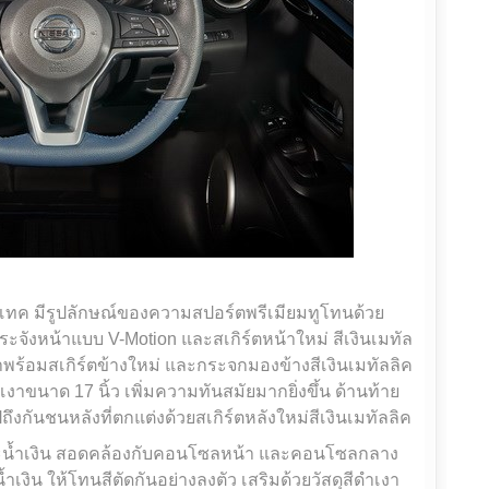
ออเทค มีรูปลักษณ์ของความสปอร์ตพรีเมียมทูโทนด้วย
กระจังหน้าแบบ V-Motion และสเกิร์ตหน้าใหม่ สีเงินเมทัล
่มาพร้อมสเกิร์ตข้างใหม่ และกระจกมองข้างสีเงินเมทัลลิค
งาขนาด 17 นิ้ว เพิ่มความทันสมัยมากยิ่งขึ้น ด้านท้าย
ันชนหลังที่ตกแต่งด้วยสเกิร์ตหลังใหม่สีเงินเมทัลลิค
น้ำเงิน สอดคล้องกับคอนโซลหน้า และคอนโซลกลาง
น้ำเงิน ให้โทนสีตัดกันอย่างลงตัว เสริมด้วยวัสดุสีดำเงา