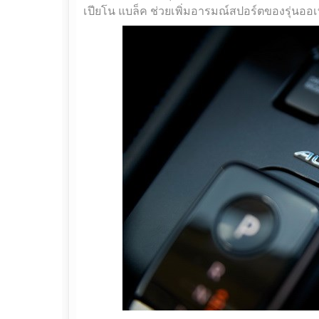
เปียโน แบล็ค ช่วยเพิ่มอารมณ์สปอร์ตของรุ่นออเ