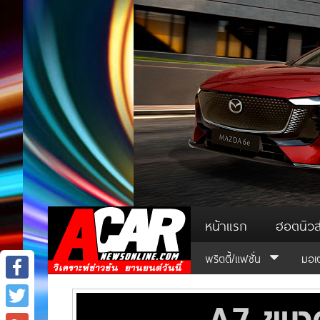
หน้าแรก
ฮอตนิวส
พริตตี้/แฟชั่น
มอเ
Facebook
Twitter