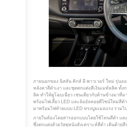
ภายนอกของ นิสสัน คิกส์ อี-พาวเวอร์ ใหม่ รุ่น
หลังคาสีดำเงา และชุดตกแต่งสีเงินเมทัลลิค ทั้ง
ลิค ทำให้ดูโฉบเฉี่ยว เช่นเดียวกับด้านข้างมาที
พร้อมไฟเลี้ยว LED และล้ออัลลอยดีไซน์ใหม่สีดำเ
มาพร้อมไฟท้ายแบบ LED ทรงบูมเมอแรง รวมไปถึงก
ภายในห้องโดยสารออกแบบโดยใช้โทนสีดำ และ
ซึ่งตกแต่งด้วยวัสดุหนังสังเคราะห์สีดำ เดินด้ายสี