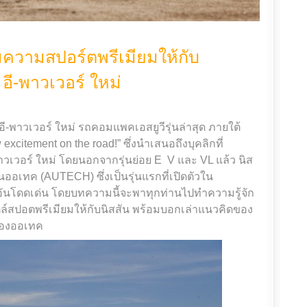
เต็มความสปอร์ตพรีเมียมให้กับ
 อี-พาวเวอร์ ใหม่
อี-พาวเวอร์ ใหม่ รถคอมแพคเอสยูวีรุ่นล่าสุด ภายใต้
xcitement on the road!” ซึ่งนำเสนอถึงบุคลิกที่
าวเวอร์ ใหม่ โดยนอกจากรุ่นย่อย E V และ VL แล้ว นิส
 รุ่นออเทค (AUTECH) ซึ่งเป็นรุ่นแรกที่เปิดตัวใน
มอันโดดเด่น โดยบทความนี้จะพาทุกท่านไปทำความรู้จัก
ไตล์สปอตพรีเมียมให้กับนิสสัน พร้อมบอกเล่าแนวคิดของ
ของออเทค