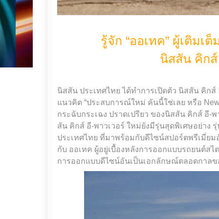
รู้จัก “ออเทค” ผู้เติม
นิสสัน คิกส์
นิสสัน ประเทศไทย ได้ทำการเปิดตัว นิสสัน คิกส์ 
แนวคิด “ประสบการณ์ใหม่ คันนี้ใช่เลย หรือ New e
กระฉับกระเฉง ปราดเปรียว ของนิสสัน คิกส์ อี-พ
สัน คิกส์ อี-พาวเวอร์ ใหม่ยังมีรุ่นสุดพิเศษอย่าง
ประเทศไทย ที่มาพร้อมกับดีไซน์สปอร์ตพรีเมี่ย
กับ ออเทค ผู้อยู่เบื้องหลังการออกแบบรถยนต์ส
การออกแบบดีไซน์อันเป็นเอกลักษณ์ตลอดกาล