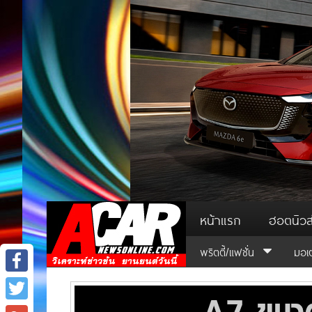
หน้าแรก
ฮอตนิวส
พริตตี้/แฟชั่น
มอเ
Facebook
Twitter