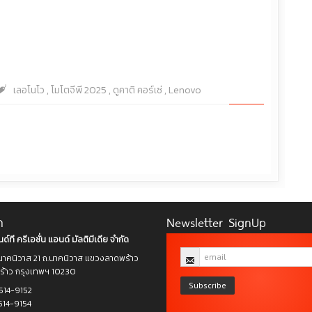
เลอโนโว
,
โมโตจีพี 2025
,
ดูคาติ คอร์เซ่
,
Lenovo
า
Newsletter SignUp
ด์ที ครีเอชั่น แอนด์ มัลติมีเดีย จำกัด
าคนิวาส 21 ถ.นาคนิวาส แขวงลาดพร้าว
าว กรุงเทพฯ 10230
Subscribe
514-9152
514-9154