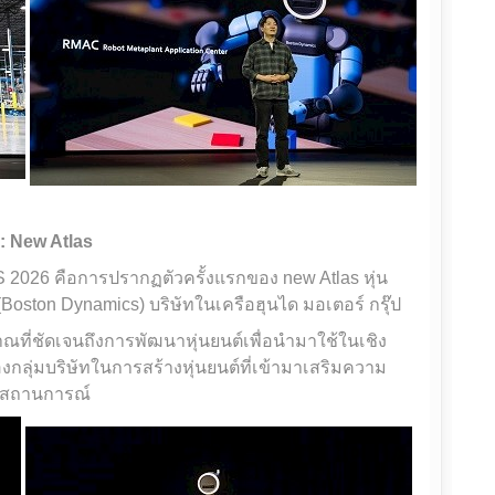
 : New Atlas
 2026 คือการปรากฏตัวครั้งแรกของ new Atlas หุ่น
Boston Dynamics) บริษัทในเครือฮุนได มอเตอร์ กรุ๊ป
าณที่ชัดเจนถึงการพัฒนาหุ่นยนต์เพื่อนำมาใช้ในเชิง
งกลุ่มบริษัทในการสร้างหุ่นยนต์ที่เข้ามาเสริมความ
ยสถานการณ์