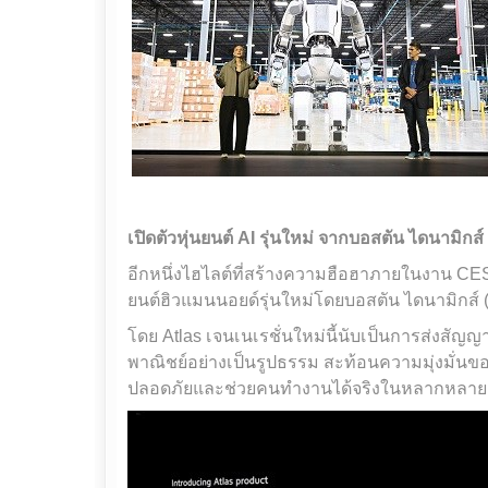
เปิดตัวหุ่นยนต์
AI รุ่นใหม่ จากบอสตัน ไดนามิกส์
อีกหนึ่งไฮไลต์ที่สร้างความฮือฮาภายในงาน CES
ยนต์ฮิวแมนนอยด์รุ่นใหม่โดยบอสตัน ไดนามิกส์ (
โดย Atlas เจนเนเรชั่นใหม่นี้นับเป็นการส่งสัญญ
พาณิชย์อย่างเป็นรูปธรรม สะท้อนความมุ่งมั่นขอ
ปลอดภัยและช่วยคนทำงานได้จริงในหลากหลา