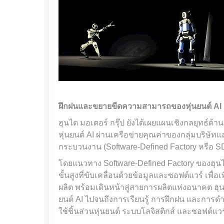
ฝึกฝนและขยายขีดความสามารถของหุ่นยนต์
AI
ฮุนได มอเตอร์ กรุ๊ป ยังได้เผยแผนเชิงกลยุทธ์
หุ่นยนต์ AI ผ่านเครือข่ายคุณค่าของกลุ่มบริษั
กระบวนงาน (Software-Defined Factory หรือ S
โดยแนวทาง Software-Defined Factory ของฮุนไ
ขั้นสูงที่ขับเคลื่อนด้วยข้อมูลและซอฟต์แวร์ เ
ผลิต พร้อมเดินหน้าสู่สายการผลิตแห่งอนาคต ฮุน
ยนต์ AI ไปจนถึงการเรียนรู้ การฝึกฝน และการดำ
ใช้ชิ้นส่วนหุ่นยนต์ ระบบโลจิสติกส์ และซอฟต์แวร