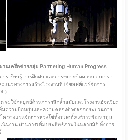
 ผ่านเครือข่ายกลุ่ม Partnering Human Progress
ด้านการเรียนรู้ การฝึกฝน และการขยายขีดความสามารถ
ทและแนวทางการสร้างโรงงานที่ใช้ซอฟต์แวร์จัดการ
DF)
ด จะใช้กลยุทธ์ด้านการผลิตล้ำสมัยและโรงงานอัจฉริยะ
พื่อเพิ่มความยืดหยุ่นและความคล่องตัวตลอดกระบวนการ
ได วางแผนจัดการห่วงโซ่ทั้งหมดตั้งแต่การพัฒนาหุ่น
เนินงาน ผ่านการเพิ่มประสิทธิภาพในหลายมิติ ทั้งการ
์