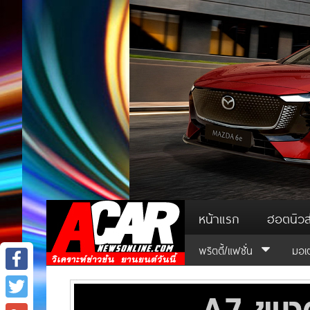
หน้าแรก
ฮอตนิวส
พริตตี้/แฟชั่น
มอเ
Facebook
Twitter