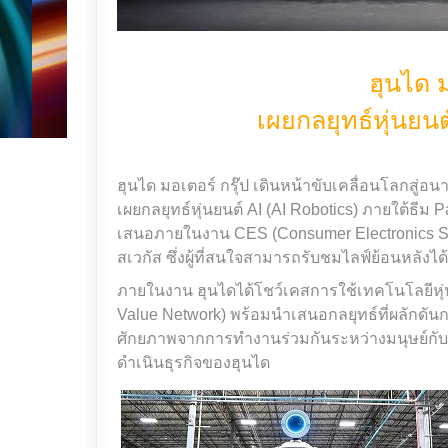
ฮุนได ม
เผยกลยุทธ์หุ่นย
ฮุนได มอเตอร์ กรุ๊ป เดินหน้าขับเคลื่อนโลกสู่อ
เผยกลยุทธ์หุ่นยนต์ AI (AI Robotics) ภายใต้ธีม 
เสนอภายในงาน CES (Consumer Electronics Sh
สเวกัส ซึ่งผู้ที่สนใจสามารถรับชมไลฟ์ย้อนหลัง
ภายในงาน ฮุนไดได้โชว์เคสการใช้เทคโนโลยีหุ่น
Value Network) พร้อมนำเสนอกลยุทธ์ที่ผลักดันกา
ศักยภาพจากการทำงานร่วมกันระหว่างมนุษย์กั
ดำเนินธุรกิจของฮุนได