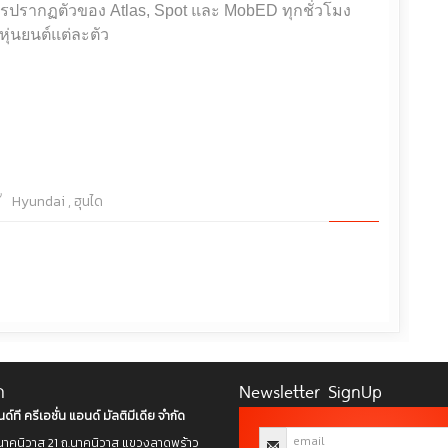
รปรากฏตัวของ Atlas, Spot และ MobED ทุกชั่วโมง
ุ่นยนต์แต่ละตัว
Hyundai
,
ฮุนได
า
Newsletter SignUp
ด์ที ครีเอชั่น แอนด์ มัลติมีเดีย จำกัด
าคนิวาส 21 ถ.นาคนิวาส แขวงลาดพร้าว