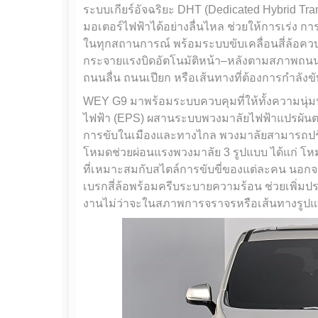
ระบบเกียร์อัจฉริยะ DHT (Dedicated Hybrid T
มอเตอร์ไฟฟ้าได้อย่างลื่นไหล ช่วยให้การเร่ง ก
ในทุกสถานการณ์ พร้อมระบบขับเคลื่อนสี่ล้อควบค
กระจายแรงบิดอัตโนมัติหน้า–หลังตามสภาพถนน ช
ถนนลื่น ถนนเปียก หรือเส้นทางที่ต้องการกำลังขั
WEY G9 มาพร้อมระบบควบคุมที่ให้ทั้งความนุ่
ไฟฟ้า (EPS) ผสานระบบพวงมาลัยไฟฟ้าแปรผันตาม
การขับในเมืองและทางไกล พวงมาลัยสามารถปรับไ
โหมดช่วยผ่อนแรงพวงมาลัย 3 รูปแบบ ได้แก่ 
ที่เหมาะสมกับสไตล์การขับขี่ของแต่ละคน นอกจ
เบรกสี่ล้อพร้อมครีบระบายความร้อน ช่วยเพิ่ม
งานไม่ว่าจะในสภาพการจราจรหรือเส้นทางรูป