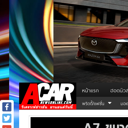
หน้าแรก
ฮอตนิวส
พริตตี้/แฟชั่น
มอเ
Facebook
Twitter