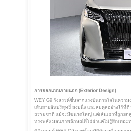
การออกแบบภายนอก (
Exterior Design)
WEY G9 รังสรรค์ขึ้นจากแรงบันดาลใจในความงาม
เส้นสายอันบริสุทธิ์ สงบนิ่ง และสมดุลอย่างไร้ท
ธรรมชาติ แม้จะมีขนาดใหญ่ แต่เส้นเอวที่ถูกย
ทรงพลัง มอบภาพลักษณ์ที่โอ่อ่าแต่ไม่รู้สึกเทอะ
มิติรถยนต์ WEY G9 มาพร้อมมิติตัวรถที่ออกแบบ