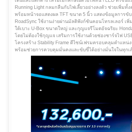
เด่นและแตกต่าง เสริมเอกลักษณ์ด้วยไฟหน้า LED ดีไซน์แบ
Running Light กลมกลืนกับไฟเลี้ยวอย่างลงตัว ช่วยเพิ่มท
พร้อมหน้าจอแสดงผล TFT ขนาด 5 นิ้ว แสดงข้อมูลการขับข
RoadSync ใช้งานง่ายผ่านมัลติฟังก์ชันคอนโทรลเลอร์ เพิ
ใต้เบาะ U-Box ขนาดใหญ่ และกุญแจรีโมตอัจฉริยะ Hond
โดยไม่ต้องใช้กุญแจ เสริมการใช้งานด้วยช่องชาร์จไฟ USB 
โครงสร้าง Stability Frame ดีไซน์เฟรมครอบคลุมตำแหน่งแ
พร้อมช่วยการควบคุมมั่นคงและขับขี่ได้อย่างมั่นใจในทุกเ