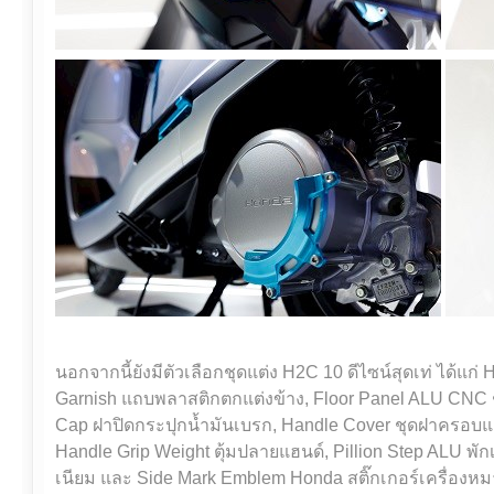
นอกจากนี้ยังมีตัวเลือกชุดแต่ง H2C 10 ดีไซน์สุดเท่ ได้แก่
Garnish แถบพลาสติกตกแต่งข้าง, Floor Panel ALU CNC ชุ
Cap ฝาปิดกระปุกน้ำมันเบรก, Handle Cover ชุดฝาครอบแฮ
Handle Grip Weight ตุ้มปลายแฮนด์, Pillion Step ALU พัก
เนียม และ Side Mark Emblem Honda สติ๊กเกอร์เครื่องห