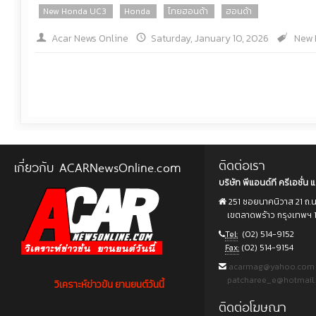
New Honda UC3
Honda
ไทยฮอนด้า
ฮอนด้า
Acar News Online
Saturday, January 10, 2026
New 
ติดต่อเรา
เกี่ยวกับ ACARNewsOnline.com
บริษัท พีแอนด์ที ครีเอชั่น แ
251 ซอยนาคนิวาส 21 ถ.
เขตลาดพร้าว กรุงเทพฯ 
Tel:
(02) 514-9152
Fax:
(02) 514-9154
acarmag@yahoo.com
patcharee_e@hotmail
วิเคราะห์ข่าวข้น ยานยนต์วันนี้
ติดต่อโฆษณา