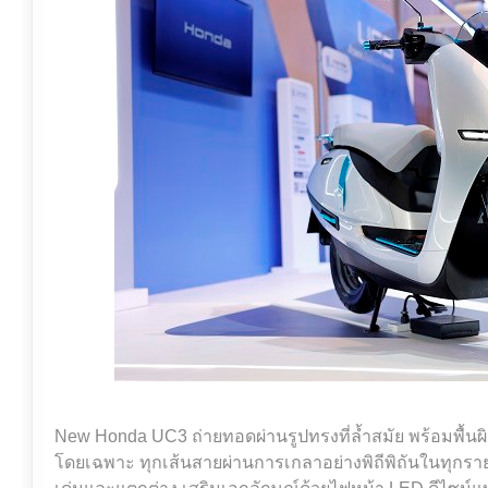
New Honda UC3 ถ่ายทอดผ่านรูปทรงที่ล้ำสมัย พร้อมพื้นผ
โดยเฉพาะ ทุกเส้นสายผ่านการเกลาอย่างพิถีพิถันในทุกรา