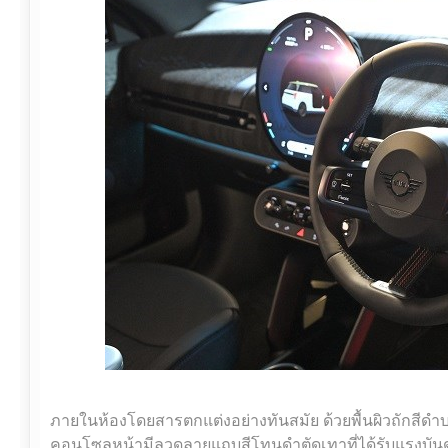
ภายในห้องโดยสารตกแต่งอย่างทันสมัย ด้วยพื้นผิวถักสี
คอนโซลหน้ามีลวดลายแถบสีโทนดำตัดเทาที่ได้รับแรงบั