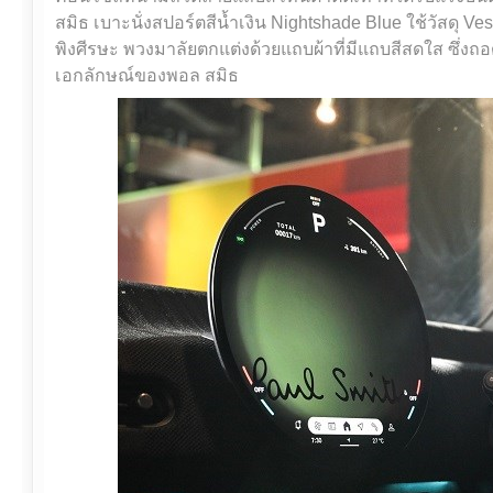
สมิธ เบาะนั่งสปอร์ตสีน้ำเงิน Nightshade Blue ใช้วัสดุ 
พิงศีรษะ พวงมาลัยตกแต่งด้วยแถบผ้าที่มีแถบสีสดใส ซึ่
เอกลักษณ์ของพอล สมิธ