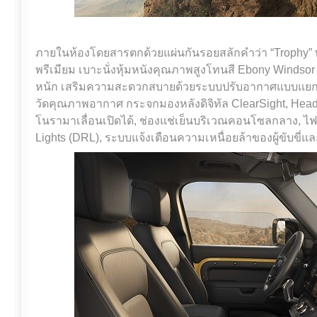
ภายในห้องโดยสารตกด้วยแผ่นกันรอยสลักคำว่า “Trophy” 
พรีเมียม เบาะนั่งหุ้มหนังคุณภาพสูงโทนสี Ebony Windso
หนัก เสริมความสะดวกสบายด้วยระบบปรับอากาศแบบแยก
วัดคุณภาพอากาศ กระจกมองหลังดิจิทัล ClearSight, Head
โนรามาเลื่อนเปิดได้, ช่องแช่เย็นบริเวณคอนโซลกลาง, ไ
Lights (DRL), ระบบแจ้งเตือนความเหนื่อยล้าของผู้ขับขี่