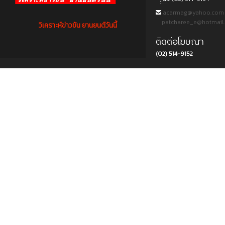
acarmag@yahoo.com
patcharee_e@hotmail
วิเคราะห์ข่าวข้น ยานยนต์วันนี้
ติดต่อโฆษณา
(02) 514-9152
Copyright © 2015 บริษัท พีแอนด์ที ครีเอชั่น แอนด์ มัลติมีเดีย จำกัด. All rights reserved.