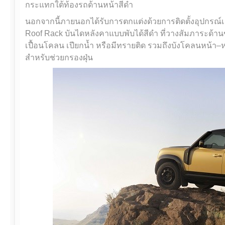
กระแทกใต้ท้องรถด้านหน้าสีดำ
นอกจากนี้ภายนอกได้รับการตกแต่งด้วยการติดตั้งอุปกรณ์เส
Roof Rack บันไดหลังคาแบบพับได้สีดำ ที่วางสัมภาระด้านข
เปื้อนโคลน เปียกน้ำ หรือมีทรายติด รวมถึงบังโคลนหน้
สำหรับช่วยกรองฝุ่น