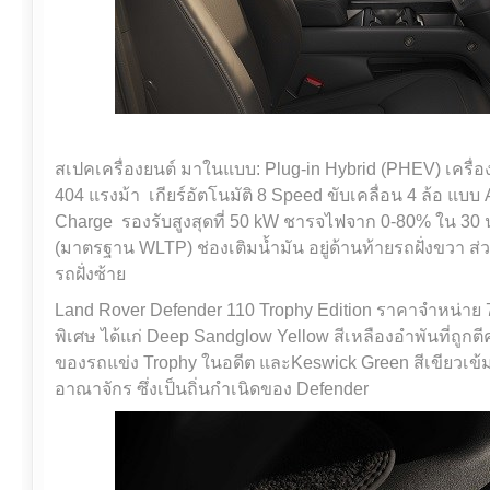
สเปคเครื่องยนต์ มาในแบบ: Plug-in Hybrid (PHEV) เครื่
404 แรงม้า เกียร์อัตโนมัติ 8 Speed ขับเคลื่อน 4 ล้อ แบบ
Charge รองรับสูงสุดที่ 50 kW ชารจไฟจาก 0-80% ใน 30 นา
(มาตรฐาน WLTP) ช่องเติมน้ำมัน อยู่ด้านท้ายรถฝั่งขวา ส่วน
รถฝั่งซ้าย
Land Rover Defender 110 Trophy Edition ราคาจำหน่าย 7,7
พิเศษ ได้แก่ Deep Sandglow Yellow สีเหลืองอำพันที่ถูก
ของรถแข่ง Trophy ในอดีต และKeswick Green สีเขียวเ
อาณาจักร ซึ่งเป็นถิ่นกำเนิดของ Defender