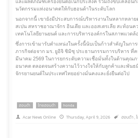
และผลิตภัณฑ์เครื่องยนต์อเนกประสงค์ รวมถึงขับเคลื่อนก
นวัตกรรมแห่งอนาคตให้กับฮอนด้าในระดับโลก
นอกจากนี้ เขายังมีประสบการณ์บริหารงานในหลากหลายต
สเปน สหราชอาณาจักร อินเดีย และออสเตรเลีย สะท้อนความ
เทคโนโลยียานยนต์ และการบริหารองค์กรในสภาพแวดล้อมท
ซึ่งการเข้ามารับตำแหน่งในครั้งนี้นับเป็นก้าวสำคัญในก
ภารกิจต่อจาก มร. ยูอิจิ ชิมิซุ ประธานกรรมการบริหาร ที
มีนาคม 2569 ในการยกระดับความเชื่อมั่นทั้งในด้านคุณภ
อนาคต ตลอดจนสร้างความไว้วางใจให้กับลูกค้าและพันธม
จักรยานยนต์ในประเทศไทยอย่างมั่นคงและยั่งยืนต่อไป
ฮอนด้า
ไทยฮอนด้า
honda
Acar News Online
Thursday, April 9, 2026
ฮอนด้า
,