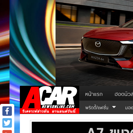
หน้าแรก
ฮอตนิวส
พริตตี้/แฟชั่น
มอเ
Facebook
Twitter