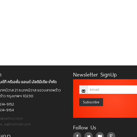
า
Newsletter SignUp
ด์ที ครีเอชั่น แอนด์ มัลติมีเดีย จำกัด
าคนิวาส 21 ถ.นาคนิวาส แขวงลาดพร้าว
าว กรุงเทพฯ 10230
Subscribe
514-9152
514-9154
g@yahoo.com
ee_e@hotmail.com
Follow Us
โฆษณา