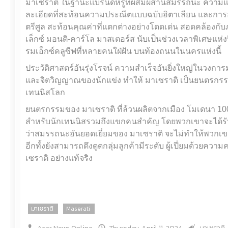
มาเซราติ ในฐานะแบรนด์หรูที่ผสมผสานสมรรถนะ ความแข
ละเอียดที่สะท้อนความประณีตแบบฉบับอิตาเลียน และกา
ตรีศูล สะท้อนคุณค่าที่แตกต่างอย่างโดดเด่น สอดคล้องกั
เล็กซ์ มอนติ-คาร์โล มาสเตอร์ส นับเป็นช่วงเวลาพิเศษแห่
รมเอ็กซ์คลูซีฟที่หลายคนใฝ่ฝัน บนท้องถนนในนครแห่งนี้
ประวัติศาสตร์อันรุ่งโรจน์ ความสำเร็จอันยิ่งใหญ่ในวงการม
และจิตวิญญาณของนักแข่ง ทำให้ มาเซราติ เป็นยนตรกรรม
เทนนิสโลก
ยนตรกรรมของ มาเซราติ ที่ล้วนผลิตจากเมือง โมเดนา 10
สำหรับนักเทนนิสรวมถึงแขกคนสำคัญ โดยพวกเขาจะได้รั
ว่าสมรรถนะอันยอดเยี่ยมของ มาเซราติ จะไม่ทำให้พวกเข
อีกทั้งยังสามารถดึงดูดกลุ่มลูกค้ามีระดับ ผู้เปี่ยมด้วยค
เซราติ อย่างแท้จริง
มาเซราติ
Maserati